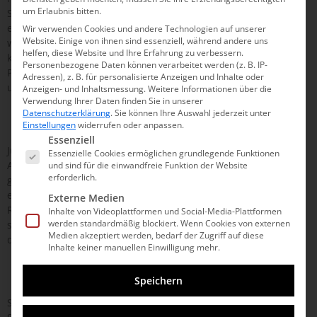
um Erlaubnis bitten.
Sie darüber informieren, dass es in unserem Friseursalon zu
einer Preisanpassung kommen wird. Als Unternehmen haben
Wir verwenden Cookies und andere Technologien auf unserer
Website. Einige von ihnen sind essenziell, während andere uns
wir in den letzten Monaten mit stark steigende Kosten zu
helfen, diese Website und Ihre Erfahrung zu verbessern.
kämpfen, insbesondere im Bereich der
Personenbezogene Daten können verarbeitet werden (z. B. IP-
Personalaufwendungen, die in den letzten anderthalb Jahren
Adressen), z. B. für personalisierte Anzeigen und Inhalte oder
um mehr als 20% gestiegen sind. Leider sind […]
Anzeigen- und Inhaltsmessung.
Weitere Informationen über die
Verwendung Ihrer Daten finden Sie in unserer
Datenschutzerklärung
.
Sie können Ihre Auswahl jederzeit unter
Jubel – Trubel – Jubiläum
Einstellungen
widerrufen oder anpassen.
Es folgt eine Liste der Service-Gruppen, für die eine Einwilli
Essenziell
Jubel – Trubel – Jubiläum Kein Jubiläum ohne Rückschau.
Essenzielle Cookies ermöglichen grundlegende Funktionen
Anlässlich unseres 10-Jährigen haben wir im Fotoalbum
und sind für die einwandfreie Funktion der Website
erforderlich.
gekramt und einen Blick zurück gewagt. Zum 01. Juni 2013 war
es soweit: Aus „Salon Dominguez“ wurde„Friseur Team
Externe Medien
Randerath“. Wir haben damit eine Tradition fortgeführt, die
Inhalte von Videoplattformen und Social-Media-Plattformen
werden standardmäßig blockiert. Wenn Cookies von externen
schon in den 1960’er Jahren ihren Anfang genommen hat, als
Medien akzeptiert werden, bedarf der Zugriff auf diese
das Gebäude […]
Inhalte keiner manuellen Einwilligung mehr.
Soleil
Speichern
Sonne? Aber sicher! Soleil verwandelt das “Muss” beim