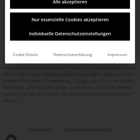
Sonnenschutz in puren Genuss. Verwöhnende Pflegetexturen,
Alle akzeptieren
der sommerlich sinnliche Duft der schützenden Sprays,
Lotionen und Cremes befreien aus dem Dilemma zwischen
Nur essenzielle Cookies akzeptieren
Lust und Vernunft. Der Sommer ist für viele die liebste
Jahreszeit. Es ist warm und sonnig, die Tage werden länger
und man verbringt sie hauptsächlich draußen […]
Individuelle Datenschutzeinstellungen
ColorProtection
Cookie-Details
Datenschutzerklärung
Impressum
Einfach brillant! Sie lieben Ihre Haarfarbe? Colour Protection
sorgt mit mehrfach wirksamer Pflege und umfassendem Schutz
dafür, dass diese Liebe besonders lange währt. Was man liebt,
verdient besondere Zuwendung. Das gilt auch für eine schöne
Haarfarbe, die möglichst lange so lebendig und voller Reflexe
bleiben soll wie am ersten Tag. Mit zwei extrem schonenden
und […]
Impressum
Datenschutzerklärung